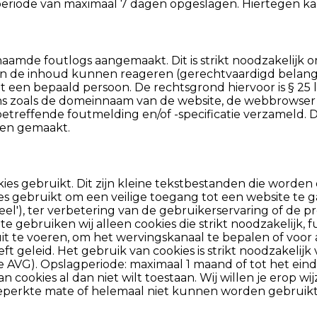
 periode van maximaal 7 dagen opgeslagen. Hiertegen 
amde foutlogs aangemaakt. Dit is strikt noodzakelijk o
an de inhoud kunnen reageren (gerechtvaardigd belang
ot een bepaald persoon. De rechtsgrond hiervoor is § 25
zoals de domeinnaam van de website, de webbrowser en
etreffende foutmelding en/of -specificatie verzameld.
den gemaakt.
es gebruikt. Dit zijn kleine tekstbestanden die worde
 gebruikt om een veilige toegang tot een website te gar
eel'), ter verbetering van de gebruikerservaring of de pre
e gebruiken wij alleen cookies die strikt noodzakelijk, 
uit te voeren, om het wervingskanaal te bepalen of voor 
 geleid. Het gebruik van cookies is strikt noodzakelijk
 de AVG). Opslagperiode: maximaal 1 maand of tot het ein
n cookies al dan niet wilt toestaan. Wij willen je erop w
beperkte mate of helemaal niet kunnen worden gebruikt