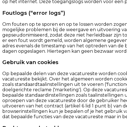
op het internet. Deze toegangslogs worden voor een
Foutlogs (“error logs”)
Om fouten op te sporen en op te lossen worden zogena
mogelijke problemen bij de weergave en uitvoering v
gepseudonimiseerd, zodat deze niet herleidbaar zijn t
er een fout wordt gemeld, worden algemene gegevens 
adres evenals de timestamp van het optreden van de b
dagen opgeslagen. Hiertegen kan geen bezwaar wor
Gebruik van cookies
Op bepaalde delen van deze vacaturesite worden cooki
vacaturesite bekijkt. Over het algemeen worden cookies
zoals standaardtaalinstellingen uit te voeren ('function
doelgerichte reclame ('marketing'). Op deze vacaturesit
bepaalde standaardinstellingen zoals taalinstellingen 
oproepen van deze vacaturesite door de gebruiker heeft
uitvoeren van het contract (artikel 6 lid 1 punt b) van
browserinstellingen kun je bepalen of je het gebruik va
dat bepaalde functies van deze vacaturesite maar in 