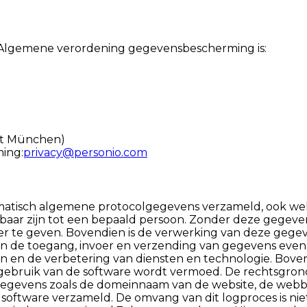
e Algemene verordening gegevensbescherming is:
ht München)
ing:
privacy@personio.com
omatisch algemene protocolgegevens verzameld, ook wel
baar zijn tot een bepaald persoon. Zonder deze gegeve
er te geven. Bovendien is de verwerking van deze gege
 van de toegang, invoer en verzending van gegevens eve
den en de verbetering van diensten en technologie. Bo
ebruik van de software wordt vermoed. De rechtsgrond h
evens zoals de domeinnaam van de website, de webbro
software verzameld. De omvang van dit logproces is nie