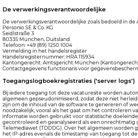
De verwerkingsverantwoordelijke
De verwerkingsverantwoordelijke zoals bedoeld in d
Personio SE & Co. KG
Seidlstraße 3
80335 München, Duitsland
Telefoon: +49 (89) 1250 1004
Vermelding in het handelsregister
Handelsregisternummer: HRA 115934
Kantongerecht: Amtsgericht München (Kantongerec
Contactgegevens functionaris voor gegevensbescherm
Toegangslogboekregistraties ('server logs')
Bij iedere toegang tot deze vacaturesite worden aut
algemeen gepseudonimiseerd, zodat deze niet herleid
zijn om de inhoud van de software te genereren of we
noodzakelijk, vooral als het gaat om het controleren
informatie worden gebruikt voor statistische doelein
gecontroleerd en geanalyseerd als een onrechtmatig g
Telemediawet (TDDDG). Over het algemeen worden geg
het IP-adres evenals de timestamp van toegang tot de 