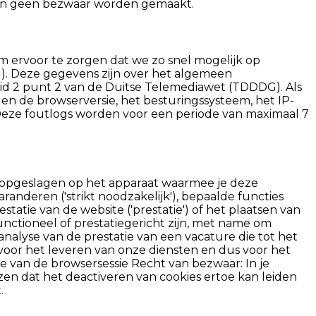
kan geen bezwaar worden gemaakt.
m ervoor te zorgen dat we zo snel mogelijk op
). Deze gegevens zijn over het algemeen
 lid 2 punt 2 van de Duitse Telemediawet (TDDDG). Als
 de browserversie, het besturingssysteem, het IP-
 Deze foutlogs worden voor een periode van maximaal 7
n opgeslagen op het apparaat waarmee je deze
anderen ('strikt noodzakelijk'), bepaalde functies
statie van de website ('prestatie') of het plaatsen van
functioneel of prestatiegericht zijn, met name om
analyse van de prestatie van een vacature die tot het
 voor het leveren van onze diensten en dus voor het
de van de browsersessie Recht van bezwaar: In je
ijzen dat het deactiveren van cookies ertoe kan leiden
.